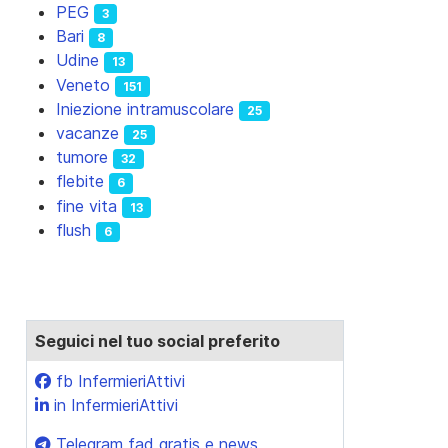
PEG
3
Bari
8
Udine
13
Veneto
151
Iniezione intramuscolare
25
vacanze
25
tumore
32
flebite
6
fine vita
13
flush
6
Seguici nel tuo social preferito
fb InfermieriAttivi
in InfermieriAttivi
Telegram fad gratis e news