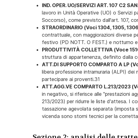
IND. OPER. UO/SERVIZI ART. 107 C2 SAN.
lavoro in Unità Operative (UO) o Servizi p
Soccorso), come previsto dall'art. 107, 
STRAORDINARIO (Voci 1304, 1305, 130
contrattuale, con maggiorazioni diverse p
festivo (PD NOTT. O FEST.) e notturno e
PRODUTTIVITÀ COLLETTIVA (Voce 151
struttura di appartenenza, definito dalla 
ATT.DI SUPPORTO COMPARTO A LP (V
libera professione intramuraria (ALPI) dei
partecipare ai proventi.31
ATT.AGG.VE COMPARTO L.213/2023 (V
in negativo, si riferisce alle "prestazioni 
213/2023) per ridurre le liste d'attesa. I
tassazione agevolata separata (imposta so
vicenda sono storni tecnici per la corretta
Sezione 2: analisi delle tratt