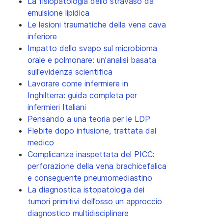
La fisiopatologia dello stravaso da
emulsione lipidica
Le lesioni traumatiche della vena cava
inferiore
Impatto dello svapo sul microbioma
orale e polmonare: un'analisi basata
sull'evidenza scientifica
Lavorare come infermiere in
Inghilterra: guida completa per
infermieri Italiani
Pensando a una teoria per le LDP
Flebite dopo infusione, trattata dal
medico
Complicanza inaspettata del PICC:
perforazione della vena brachicefalica
e conseguente pneumomediastino
La diagnostica istopatologia dei
tumori primitivi dell’osso un approccio
diagnostico multidisciplinare