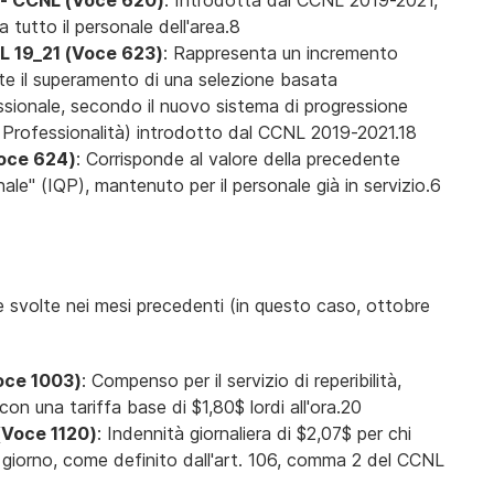
- CCNL (Voce 620)
: Introdotta dal CCNL 2019-2021,
 tutto il personale dell'area.8
 19_21 (Voce 623)
: Rappresenta un incremento
ite il superamento di una selezione basata
ssionale, secondo il nuovo sistema di progressione
 Professionalità) introdotto dal CCNL 2019-2021.18
Voce 624)
: Corrisponde al valore della precedente
ale" (IQP), mantenuto per il personale già in servizio.6
 svolte nei mesi precedenti (in questo caso, ottobre
oce 1003)
: Compenso per il servizio di reperibilità,
on una tariffa base di $1,80$ lordi all'ora.20
(Voce 1120)
: Indennità giornaliera di $2,07$ per chi
al giorno, come definito dall'art. 106, comma 2 del CCNL