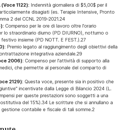
 (Voce 1122)
: Indennità giornaliera di $5,00$ per il
articolarmente disagiati (es. Terapie Intensive, Pronto
comma 2 del CCNL 2019-2021.24
6)
: Compenso per le ore di lavoro oltre l'orario
er lo straordinario diurno (PD DIURNO), notturno o
 festivo insieme (PD NOTT. E FEST.).27
0)
: Premio legato al raggiungimento degli obiettivi della
contrattazione integrativa aziendale.29
oce 2006)
: Compenso per l'attività di supporto alla
 medici, che permette al personale del comparto di
oce 2129)
: Questa voce, presente sia in positivo che
aggiuntive" incentivate dalla Legge di Bilancio 2024 (L.
 compensi per queste prestazioni sono soggetti a una
stitutiva del 15%).34 Le scritture che si annullano a
 gestione contabile e fiscale di tali somme.2
enute