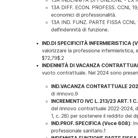
13A INDENNITA DI FUNZIONE - EX IQP (
13A DIFF. ECON. PROFESS. CCNL 19_21 
economici di professionalità.
13A IND. FUNZ. PARTE FISSA CCNL 19_
dell'indennità di funzione.
IND.DI SPECIFICITÀ INFERMIERISTICA (V
valorizzare la professione infermieristica,
$72,79$.2
INDENNITÀ DI VACANZA CONTRATTUALE 
vuoto contrattuale. Nel 2024 sono present
IND.VACANZA CONTRATTUALE 2022
di rinnovo.9
INCREMENTO IVC L. 213/23 ART. 1 C
del rinnovo contrattuale 2022-2024, d
1, c. 28) per sostenere il reddito dei d
IND.PROF. SPECIFICA (Voce 608)
: I
professionale sanitario.1