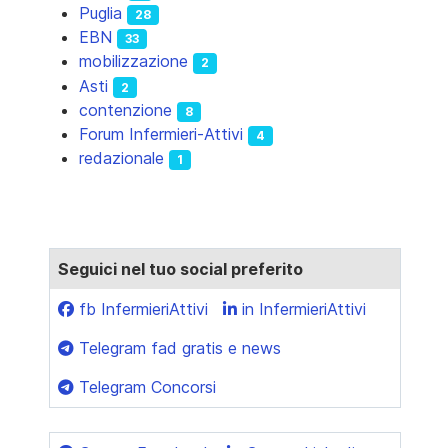
Puglia
28
EBN
33
mobilizzazione
2
Asti
2
contenzione
8
Forum Infermieri-Attivi
4
redazionale
1
Seguici nel tuo social preferito
fb InfermieriAttivi
in InfermieriAttivi
Telegram fad gratis e news
Telegram Concorsi