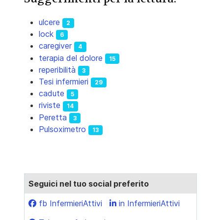
ulcere
2
lock
6
caregiver
4
terapia del dolore
15
reperibilità
3
Tesi infermieri
29
cadute
5
riviste
14
Peretta
3
Pulsoximetro
13
Seguici nel tuo social preferito
fb InfermieriAttivi
in InfermieriAttivi