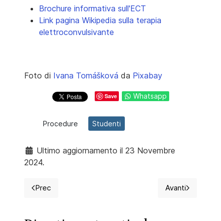
Brochure informativa sull'ECT
Link pagina Wikipedia sulla terapia
elettroconvulsivante
Foto di
Ivana Tomášková
da
Pixabay
Whatsapp
Save
Procedure
Studenti
Ultimo aggiornamento il 23 Novembre
2024.
Prec
Avanti
Articolo precedente: La terapia endocrina nel tumore 
Articolo succ