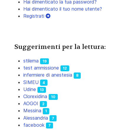
Hai dimenticato la tua password?
Hai dimenticato il tuo nome utente?
Registrati
Suggerimenti per la lettura:
stilema
19
test ammissione
12
infermiere di anestesia
8
SIMEU
4
Udine
13
Clorexidina
10
AOGOI
2
Messina
1
Alessandria
7
facebook
7