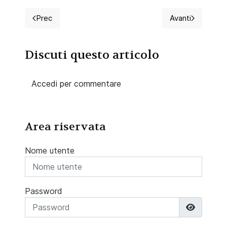
Prec
Avanti
Articolo precedente: Le Ferite Traumatiche e il Ruolo 
Articolo succ
Discuti questo articolo
Accedi per commentare
Area riservata
Nome utente
Password
Mostra 