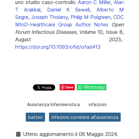
uno studio caso-controllo
Aaron C Miller
,
Alan
T Arakkal
,
Daniel K Sewell
,
Alberto M
Segre
,
Joseph Tholany
,
Philip M Polgreen
,
CDC
MInD-Healthcare Group
Author Notes
Open
Forum Infectious Diseases
, Volume 10, Issue 8,
August 2023,
https://doi.org/10.1093/ofid/ofad413
Whatsapp
Save
Assistenza Infermieristica
infezioni
batteri
Infezioni correlate all'assistenza
Ultimo aggiornamento il 08 Maggio 2024.