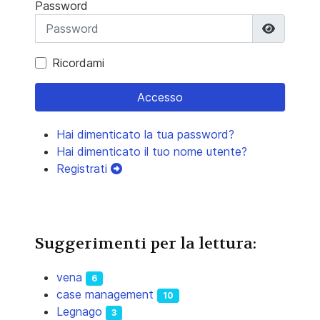
Password
Mostra 
Ricordami
Accesso
Hai dimenticato la tua password?
Hai dimenticato il tuo nome utente?
Registrati
Suggerimenti per la lettura:
vena
6
case management
10
Legnago
3