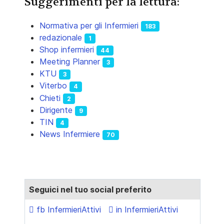
Suggerimenti per la lettura:
Normativa per gli Infermieri
183
redazionale
1
Shop infermieri
44
Meeting Planner
3
KTU
3
Viterbo
4
Chieti
2
Dirigente
9
TIN
4
News Infermiere
70
Seguici nel tuo social preferito
fb InfermieriAttivi
in InfermieriAttivi