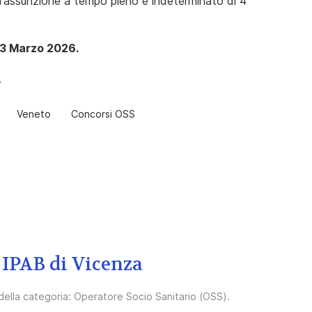
ll'assunzione a tempo pieno e indeterminato di 4
 23 Marzo 2026.
.
Veneto
Concorsi OSS
 IPAB di Vicenza
 della categoria:
Operatore Socio Sanitario (OSS)
.