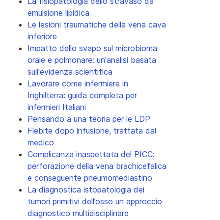
La fisiopatologia dello stravaso da
emulsione lipidica
Le lesioni traumatiche della vena cava
inferiore
Impatto dello svapo sul microbioma
orale e polmonare: un'analisi basata
sull'evidenza scientifica
Lavorare come infermiere in
Inghilterra: guida completa per
infermieri Italiani
Pensando a una teoria per le LDP
Flebite dopo infusione, trattata dal
medico
Complicanza inaspettata del PICC:
perforazione della vena brachicefalica
e conseguente pneumomediastino
La diagnostica istopatologia dei
tumori primitivi dell’osso un approccio
diagnostico multidisciplinare