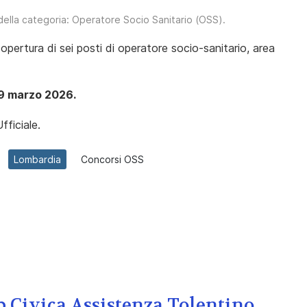
 della categoria:
Operatore Socio Sanitario (OSS)
.
copertura di sei posti di operatore socio-sanitario, area
19 marzo 2026.
fficiale.
Lombardia
Concorsi OSS
p Civica Assistenza Tolentino