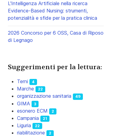
L'Intelligenza Artificiale nella ricerca
Evidence-Based Nursing: strumenti,
potenzialità e sfide per la pratica clinica
2026 Concorso per 6 OSS, Casa di Riposo
di Legnago
Suggerimenti per la lettura:
Terni
4
Marche
22
organizzazione sanitaria
49
GIMA
3
esonero ECM
2
Campania
21
Liguria
22
riabilitazione
2