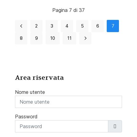
Pagina 7 di 37
2
3
4
5
6
7
8
9
10
11
Area riservata
Nome utente
Password
Mostra 