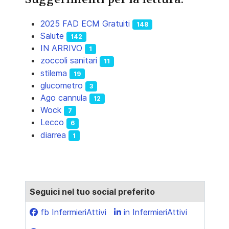
2025 FAD ECM Gratuiti
148
Salute
142
IN ARRIVO
1
zoccoli sanitari
11
stilema
19
glucometro
3
Ago cannula
12
Wock
7
Lecco
6
diarrea
1
Seguici nel tuo social preferito
fb InfermieriAttivi
in InfermieriAttivi