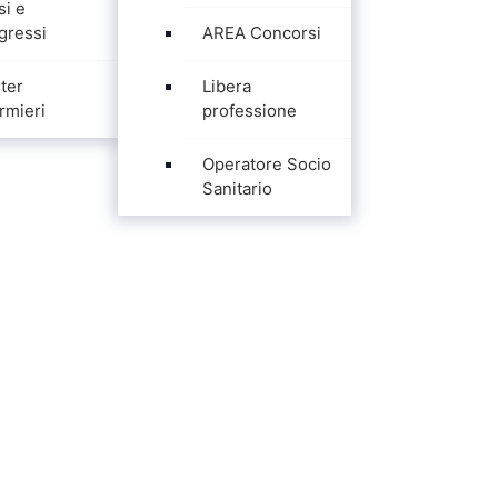
si e
gressi
AREA Concorsi
ter
Libera
rmieri
professione
Operatore Socio
Sanitario