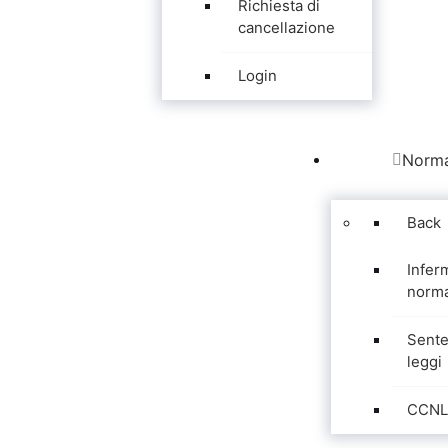
Richiesta di
cancellazione
Login
Norma
Back
Infer
norma
Sente
leggi
CCNL 