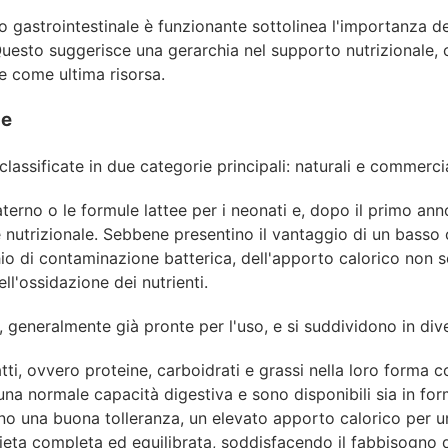
o gastrointestinale è funzionante sottolinea l'importanza dei 
 Questo suggerisce una gerarchia nel supporto nutrizionale, 
le come ultima risorsa.
le
lassificate in due categorie principali: naturali e commercia
rno o le formule lattee per i neonati e, dopo il primo anno d
 nutrizionale. Sebbene presentino il vantaggio di un basso c
o di contaminazione batterica, dell'apporto calorico non se
ll'ossidazione dei nutrienti.
, generalmente già pronte per l'uso, e si suddividono in dive
tatti, ovvero proteine, carboidrati e grassi nella loro form
una normale capacità digestiva e sono disponibili sia in fo
dono una buona tolleranza, un elevato apporto calorico per un
ieta completa ed equilibrata, soddisfacendo il fabbisogno di