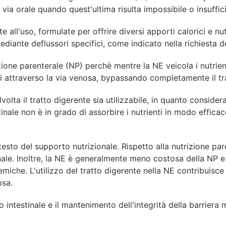
 via orale quando quest'ultima risulta impossibile o insuffi
te all'uso, formulate per offrire diversi apporti calorici e
ediante deflussori specifici, come indicato nella richiesta de
rizione parenterale (NP) perchè mentre la NE veicola i nutri
i attraverso la via venosa, bypassando completamente il tr
olta il tratto digerente sia utilizzabile, in quanto considera
nale non è in grado di assorbire i nutrienti in modo efficace
testo del supporto nutrizionale. Rispetto alla nutrizione p
inale. Inoltre, la NE è generalmente meno costosa della NP e
temiche. L'utilizzo del tratto digerente nella NE contribuisce
osa.
ntestinale e il mantenimento dell'integrità della barriera mu