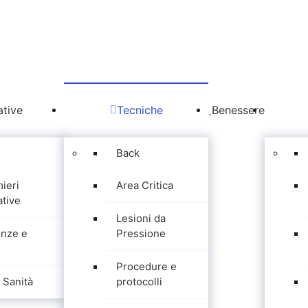
tive
Tecniche
Benessere
Back
mieri
Area Critica
tive
Lesioni da
nze e
Pressione
Procedure e
Sanità
protocolli