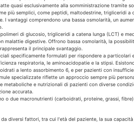
adatte quasi esclusivamente alla somministrazione tramite s
me più semplici, come peptidi, maltodestrine, trigliceridi 
ive. I vantaggi comprendono una bassa osmolarità, un aume
o.
polimeri di glucosio, trigliceridi a catena lunga (LCT) e me
n malattie digestive. Offrono bassa osmolarità, la possibil
rappresenta il principale svantaggio.
ali specificamente formulati per rispondere a particolari 
ufficienza respiratoria, le aminoacidopatie e la stipsi. Esisto
oidrati a lento assorbimento 6, e per pazienti con insuffici
formule specializzate riflette un approccio sempre più person
 metaboliche e nutrizionali di pazienti con diverse condizi
zione accurata.
o o due macronutrienti (carboidrati, proteine, grassi, fibre)
a diversi fattori, tra cui l'età del paziente, la sua capacità 