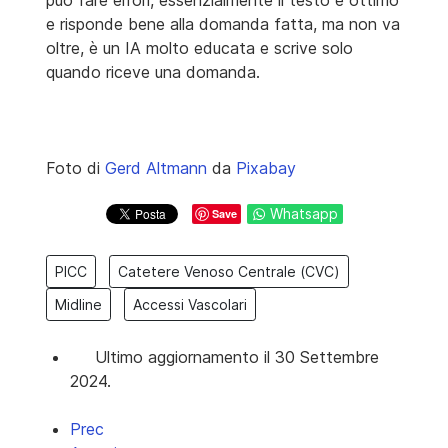
e risponde bene alla domanda fatta, ma non va
oltre, è un IA molto educata e scrive solo
quando riceve una domanda.
Foto di
Gerd Altmann
da
Pixabay
Whatsapp
Save
PICC
Catetere Venoso Centrale (CVC)
Midline
Accessi Vascolari
Ultimo aggiornamento il 30 Settembre
2024.
Articolo precedente: Accessi vascolari: come posi
Prec