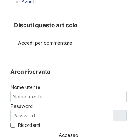
Articolo successivo: Come fare la check list di sic
Avanti
Discuti questo articolo
Accedi per commentare
Area riservata
Nome utente
Password
Mostr
Ricordami
Accesso