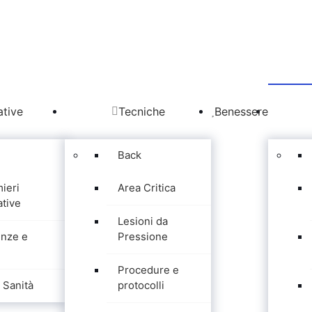
tive
Tecniche
Benessere
Back
mieri
Area Critica
tive
Lesioni da
nze e
Pressione
Procedure e
Sanità
protocolli