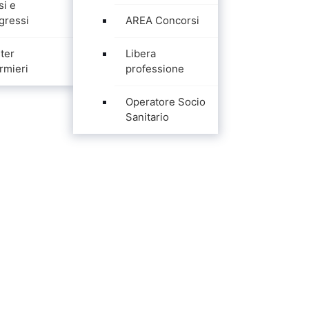
si e
gressi
AREA Concorsi
ter
Libera
rmieri
professione
Operatore Socio
Sanitario