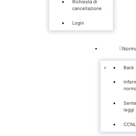
Richiesta di
cancellazione
Login
Norma
Back
Infer
norma
Sente
leggi
CCNL 