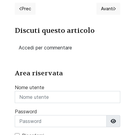
Prec
Avanti
Articolo precedente: Ascite, tutto quello che c'è da 
Articolo suc
Discuti questo articolo
Accedi per commentare
Area riservata
Nome utente
Password
Mostra 