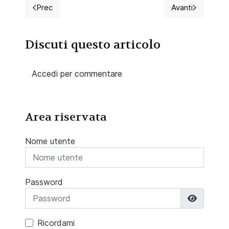
Prec
Avanti
Articolo precedente: 2026 Concorso per 3 infermieri 
Articolo succ
Discuti questo articolo
Accedi per commentare
Area riservata
Nome utente
Password
Mostra 
Ricordami