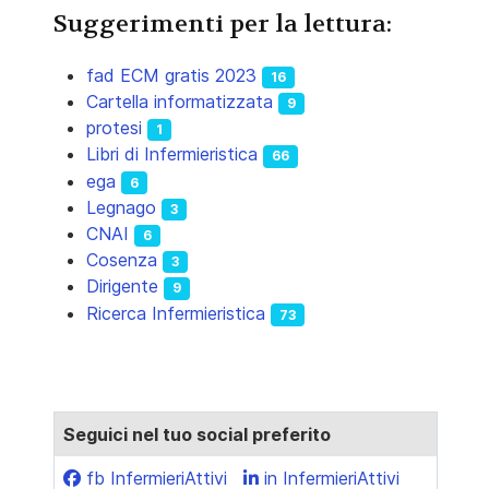
Suggerimenti per la lettura:
fad ECM gratis 2023
16
Cartella informatizzata
9
protesi
1
Libri di Infermieristica
66
ega
6
Legnago
3
CNAI
6
Cosenza
3
Dirigente
9
Ricerca Infermieristica
73
Seguici nel tuo social preferito
fb InfermieriAttivi
in InfermieriAttivi