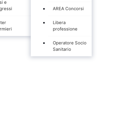
si e
gressi
AREA Concorsi
ter
Libera
rmieri
professione
Operatore Socio
Sanitario