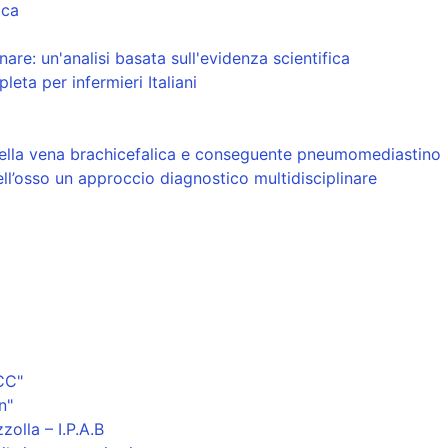
ica
re: un'analisi basata sull'evidenza scientifica
eta per infermieri Italiani
della vena brachicefalica e conseguente pneumomediastino
ell’osso un approccio diagnostico multidisciplinare
CC"
n"
olla – I.P.A.B