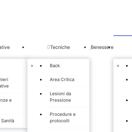
tive
Tecniche
Benessere
Back
mieri
Area Critica
tive
Lesioni da
nze e
Pressione
Procedure e
Sanità
protocolli