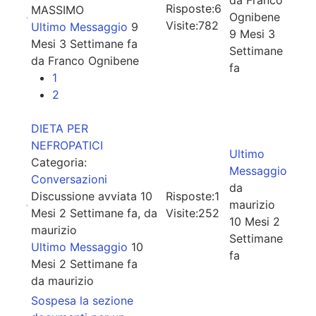
Risposte:
6
MASSIMO
Ognibene
Visite:
782
Ultimo Messaggio
9
9 Mesi 3
Mesi 3 Settimane fa
Settimane
da
Franco Ognibene
fa
1
2
DIETA PER
NEFROPATICI
Ultimo
Categoria:
Messaggio
Conversazioni
da
Discussione avviata 10
Risposte:
1
maurizio
Mesi 2 Settimane fa, da
Visite:
252
10 Mesi 2
maurizio
Settimane
Ultimo Messaggio
10
fa
Mesi 2 Settimane fa
da
maurizio
Sospesa la sezione