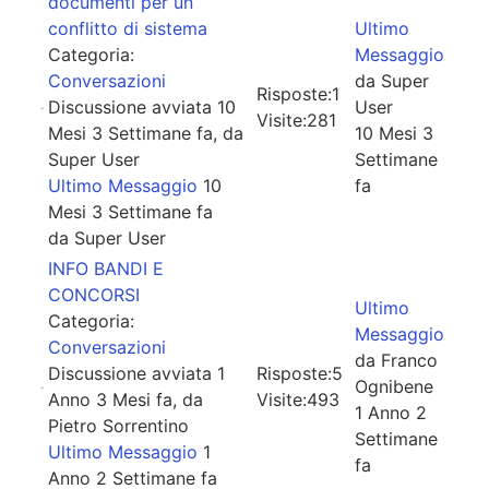
documenti per un
conflitto di sistema
Ultimo
Categoria:
Messaggio
Conversazioni
da
Super
Risposte:
1
Discussione avviata 10
User
Visite:
281
Mesi 3 Settimane fa, da
10 Mesi 3
Super User
Settimane
Ultimo Messaggio
10
fa
Mesi 3 Settimane fa
da
Super User
INFO BANDI E
CONCORSI
Ultimo
Categoria:
Messaggio
Conversazioni
da
Franco
Discussione avviata 1
Risposte:
5
Ognibene
Anno 3 Mesi fa, da
Visite:
493
1 Anno 2
Pietro Sorrentino
Settimane
Ultimo Messaggio
1
fa
Anno 2 Settimane fa