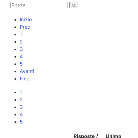
Inizio
Prec
1
2
3
4
5
Avanti
Fine
1
2
3
4
5
Risposte /
Ultimo