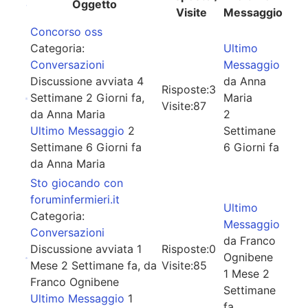
Oggetto
Visite
Messaggio
Concorso oss
Categoria:
Ultimo
Conversazioni
Messaggio
Discussione avviata 4
da
Anna
Risposte:
3
Settimane 2 Giorni fa,
Maria
Visite:
87
da
Anna Maria
2
Ultimo Messaggio
2
Settimane
Settimane 6 Giorni fa
6 Giorni fa
da
Anna Maria
Sto giocando con
foruminfermieri.it
Ultimo
Categoria:
Messaggio
Conversazioni
da
Franco
Discussione avviata 1
Risposte:
0
Ognibene
Mese 2 Settimane fa, da
Visite:
85
1 Mese 2
Franco Ognibene
Settimane
Ultimo Messaggio
1
fa