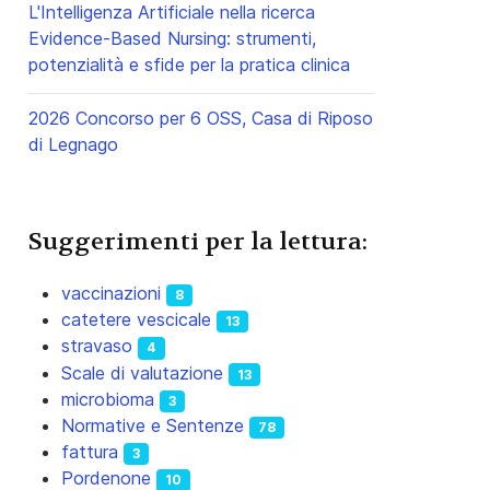
L'Intelligenza Artificiale nella ricerca
Evidence-Based Nursing: strumenti,
potenzialità e sfide per la pratica clinica
2026 Concorso per 6 OSS, Casa di Riposo
di Legnago
Suggerimenti per la lettura:
vaccinazioni
8
catetere vescicale
13
stravaso
4
Scale di valutazione
13
microbioma
3
Normative e Sentenze
78
fattura
3
Pordenone
10