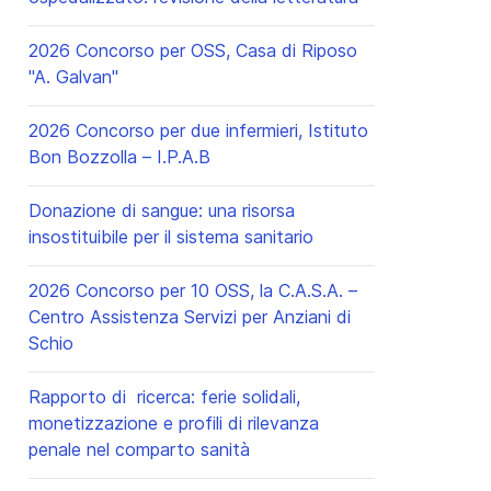
2026 Concorso per OSS, Casa di Riposo
"A. Galvan"
2026 Concorso per due infermieri, Istituto
Bon Bozzolla – I.P.A.B
Donazione di sangue: una risorsa
insostituibile per il sistema sanitario
2026 Concorso per 10 OSS, la C.A.S.A. –
Centro Assistenza Servizi per Anziani di
Schio
Rapporto di ricerca: ferie solidali,
cessivo: 2026 Concorso per 5 infermieri pediatrici, ASST Santi Pao
monetizzazione e profili di rilevanza
penale nel comparto sanità