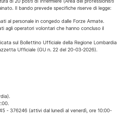
rtura di 20 posti di Infermiere (Area dei professionisti
inato. Il bando prevede specifiche riserve di legge:
ati al personale in congedo dalle Forze Armate.
ati agli operatori volontari che hanno concluso il
cata sul Bollettino Ufficiale della Regione Lombardia
azzetta Ufficiale (GU n. 22 del 20-03-2026).
dia).
:00.
5 - 376246 (attivi dal lunedì al venerdì, ore 10:00-