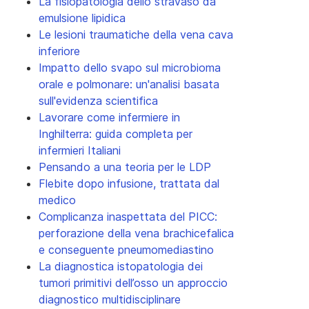
La fisiopatologia dello stravaso da
emulsione lipidica
Le lesioni traumatiche della vena cava
inferiore
Impatto dello svapo sul microbioma
orale e polmonare: un'analisi basata
sull'evidenza scientifica
Lavorare come infermiere in
Inghilterra: guida completa per
infermieri Italiani
Pensando a una teoria per le LDP
Flebite dopo infusione, trattata dal
medico
Complicanza inaspettata del PICC:
perforazione della vena brachicefalica
e conseguente pneumomediastino
La diagnostica istopatologia dei
tumori primitivi dell’osso un approccio
diagnostico multidisciplinare