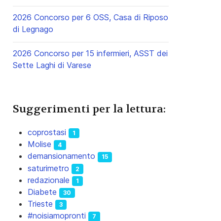
2026 Concorso per 6 OSS, Casa di Riposo
di Legnago
2026 Concorso per 15 infermieri, ASST dei
Sette Laghi di Varese
Suggerimenti per la lettura:
coprostasi
1
Molise
4
demansionamento
15
saturimetro
2
redazionale
1
Diabete
30
Trieste
3
#noisiamopronti
7