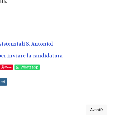
ata.
sistenziali S. Antonio
l
per inviare la candidatura
Whatsapp
Save
eri
Avanti
ieri, Azienda Sanitaria Territoriale di Macerata
Articolo su