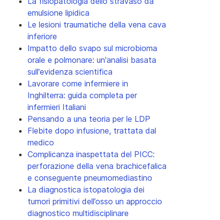
La fisiopatologia dello stravaso da
emulsione lipidica
Le lesioni traumatiche della vena cava
inferiore
Impatto dello svapo sul microbioma
orale e polmonare: un'analisi basata
sull'evidenza scientifica
Lavorare come infermiere in
Inghilterra: guida completa per
infermieri Italiani
Pensando a una teoria per le LDP
Flebite dopo infusione, trattata dal
medico
Complicanza inaspettata del PICC:
perforazione della vena brachicefalica
e conseguente pneumomediastino
La diagnostica istopatologia dei
tumori primitivi dell’osso un approccio
diagnostico multidisciplinare