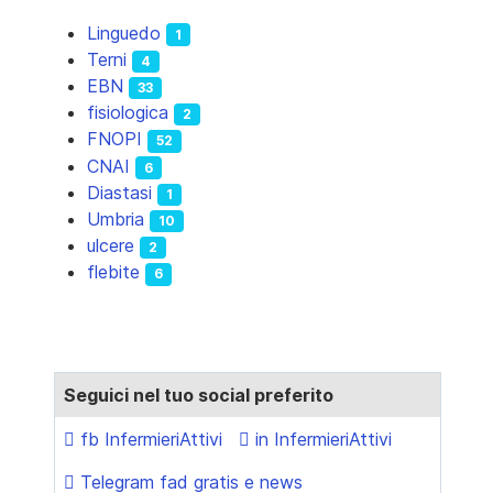
Linguedo
1
Terni
4
EBN
33
fisiologica
2
FNOPI
52
CNAI
6
Diastasi
1
Umbria
10
ulcere
2
flebite
6
Seguici nel tuo social preferito
fb InfermieriAttivi
in InfermieriAttivi
Telegram fad gratis e news