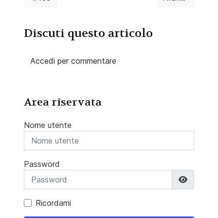
Articolo precedente: 2026 Concorso per infermieri, A
Articolo suc
Discuti questo articolo
Accedi per commentare
Area riservata
Nome utente
Password
Mostra 
Ricordami