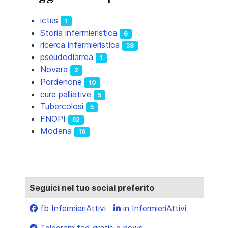
ictus
1
Storia infermieristica
6
ricerca infermieristica
38
pseudodiarrea
1
Novara
2
Pordenone
10
cure palliative
5
Tubercolosi
5
FNOPI
52
Modena
16
Seguici nel tuo social preferito
fb InfermieriAttivi
in InfermieriAttivi
Telegram fad gratis e news