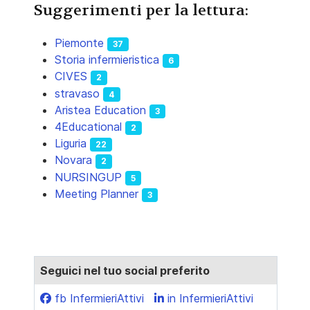
Suggerimenti per la lettura:
Piemonte
37
Storia infermieristica
6
CIVES
2
stravaso
4
Aristea Education
3
4Educational
2
Liguria
22
Novara
2
NURSINGUP
5
Meeting Planner
3
Seguici nel tuo social preferito
fb InfermieriAttivi
in InfermieriAttivi