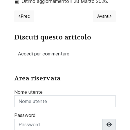
Ultimo aggiornamento il 28 Marzo 2026.
Prec
Avanti
Articolo precedente: 2026 Diario per 160 infermieri, Az
Articolo suc
Discuti questo articolo
Accedi per commentare
Area riservata
Nome utente
Password
Mostra 