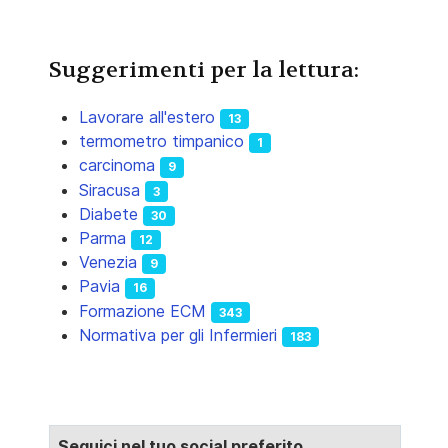
Suggerimenti per la lettura:
Lavorare all'estero
13
termometro timpanico
1
carcinoma
9
Siracusa
3
Diabete
30
Parma
12
Venezia
9
Pavia
16
Formazione ECM
343
Normativa per gli Infermieri
183
Seguici nel tuo social preferito