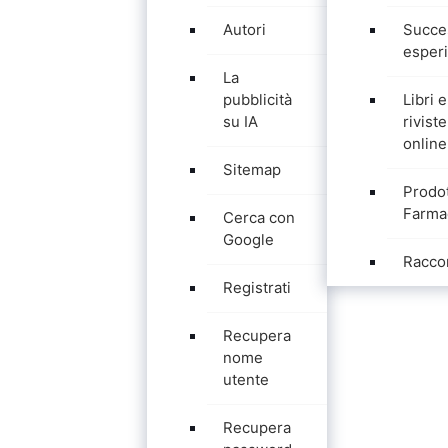
Autori
Succe
esper
La
pubblicità
Libri e
su IA
riviste
online
Sitemap
Prodot
Farma
Cerca con
Google
Racco
Registrati
Recupera
nome
utente
Recupera