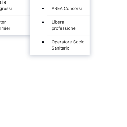
si e
gressi
AREA Concorsi
ter
Libera
rmieri
professione
Operatore Socio
Sanitario