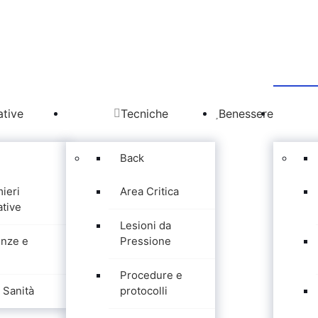
tive
Tecniche
Benessere
Back
mieri
Area Critica
tive
Lesioni da
nze e
Pressione
Procedure e
Sanità
protocolli