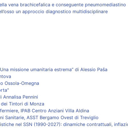
della vena brachicefalica e conseguente pneumomediastino
ell’osso un approccio diagnostico multidisciplinare
Una missione umanitaria estrema” di Alessio Paša
ntova
sio Ossola-Omegna
rta"
i Annalisa Pennini
dei Tintori di Monza
fermiere, IPAB Centro Anziani Villa Aldina
ni Sanitarie, ASST Bergamo Ovest di Treviglio
ristiche nel SSN (1990-2027): dinamiche contrattuali, inflaz