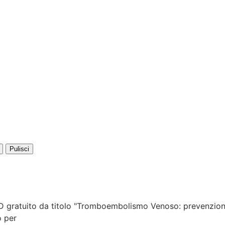
Pulisci
AD gratuito da titolo "Tromboembolismo Venoso: prevenzione
o per