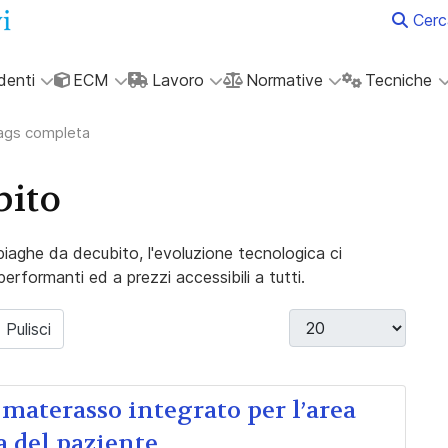
Cerc
denti
ECM
Lavoro
Normative
Tecniche
tags completa
bito
piaghe da decubito, l'evoluzione tecnologica ci
rformanti ed a prezzi accessibili a tutti.
Visualizza #
Pulisci
 materasso integrato per l’area
ra del paziente