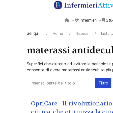
Infermieri
Stu
Sei qui:
Home
Risorse
Lista 
materassi antidecu
Superfici che aiutano ad evitare le pericolose 
consente di avere materassi antidecubito più pe
Inserisci parte del titolo
Filtro
OptiCare - Il rivoluzionario
critica, che ottimizza la cu