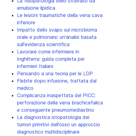
La fisiopatologia dello stravaso da
emulsione lipidica
Le lesioni traumatiche della vena cava
inferiore
Impatto dello svapo sul microbioma
orale e polmonare: un'analisi basata
sull'evidenza scientifica
Lavorare come infermiere in
Inghilterra: guida completa per
infermieri Italiani
Pensando a una teoria per le LDP
Flebite dopo infusione, trattata dal
medico
Complicanza inaspettata del PICC:
perforazione della vena brachicefalica
e conseguente pneumomediastino
La diagnostica istopatologia dei
tumori primitivi dell’osso un approccio
diagnostico multidisciplinare