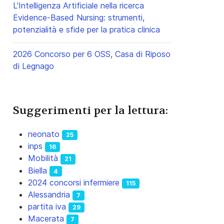
L'Intelligenza Artificiale nella ricerca
Evidence-Based Nursing: strumenti,
potenzialità e sfide per la pratica clinica
2026 Concorso per 6 OSS, Casa di Riposo
di Legnago
Suggerimenti per la lettura:
neonato
25
inps
16
Mobilità
21
Biella
4
2024 concorsi infermiere
115
Alessandria
7
partita iva
29
Macerata
7