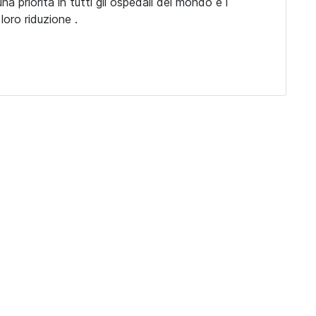
a priorità in tutti gli ospedali del mondo e i
loro riduzione .