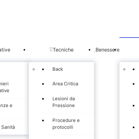
tive
Tecniche
Benessere
Back
mieri
Area Critica
tive
Lesioni da
nze e
Pressione
Procedure e
Sanità
protocolli