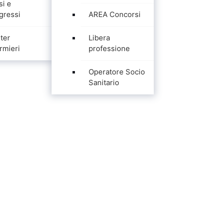
si e
gressi
AREA Concorsi
ter
Libera
rmieri
professione
Operatore Socio
Sanitario