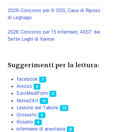
2026 Concorso per 6 OSS, Casa di Riposo
di Legnago
2026 Concorso per 15 infermieri, ASST dei
Sette Laghi di Varese
Suggerimenti per la lettura:
facebook
7
Arezzo
3
EuroMediForm
3
Nurse24.it
11
Lesione del Tallone
13
Grosseto
2
Rosario
4
infermiere di anestesia
8