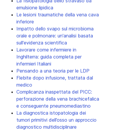
La fisiopatologia dello stravaso da
emulsione lipidica
Le lesioni traumatiche della vena cava
inferiore
Impatto dello svapo sul microbioma
orale e polmonare: un'analisi basata
sull'evidenza scientifica
Lavorare come infermiere in
Inghilterra: guida completa per
infermieri Italiani
Pensando a una teoria per le LDP
Flebite dopo infusione, trattata dal
medico
Complicanza inaspettata del PICC:
perforazione della vena brachicefalica
e conseguente pneumomediastino
La diagnostica istopatologia dei
tumori primitivi dell’osso un approccio
diagnostico multidisciplinare